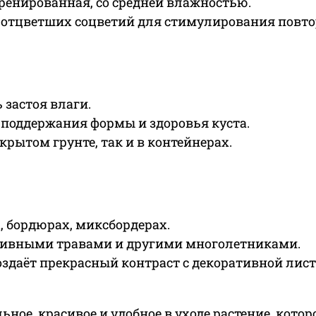
ренированная, со средней влажностью.
 отцветших соцветий для стимулирования повто
 застоя влаги.
 поддержания формы и здоровья куста.
рытом грунте, так и в контейнерах.
, бордюрах, миксбордерах.
ативными травами и другими многолетниками.
оздаёт прекрасный контраст с декоративной лис
льное, красивое и удобное в уходе растение, кот