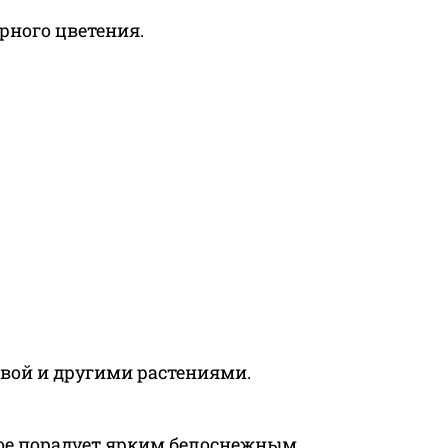
рного цветения.
твой и другими растениями.
орое порадует ярким белоснежным