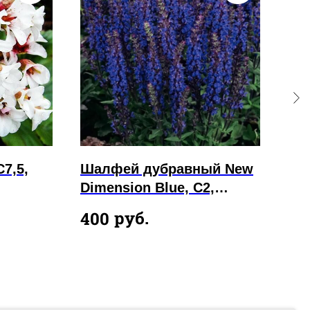
С7,5,
Шалфей дубравный New
Ко
Dimension Blue, С2,
Wa
самовывоз
руб.
400
45