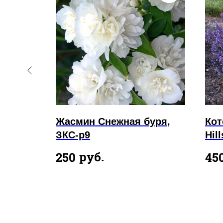
ед
Жасмин Снежная буря,
Кот
4,
ЗКС-p9
Hill
са
руб.
250
45