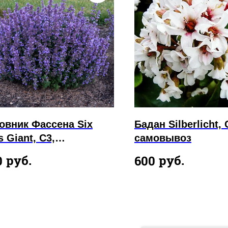
овник Фассена Six
Бадан Silberlicht, 
s Giant, С3,
самовывоз
мовывоз
руб.
руб.
0
600