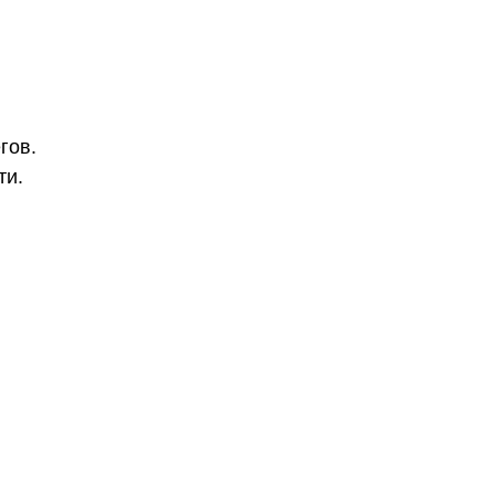
гов.
ти.