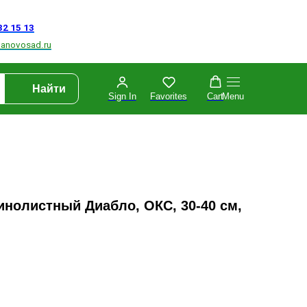
Найти
Sign In
Favorites
Cart
Menu
нолистный Диабло, ОКС, 30-40 см,