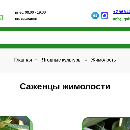
+7 968 432 15 13
вт-вс: 08:00 - 19:00
пн: выходной
info@gribanovosad.ru
Главная
»
Ягодные культуры
»
Жимолость
Саженцы жимолости