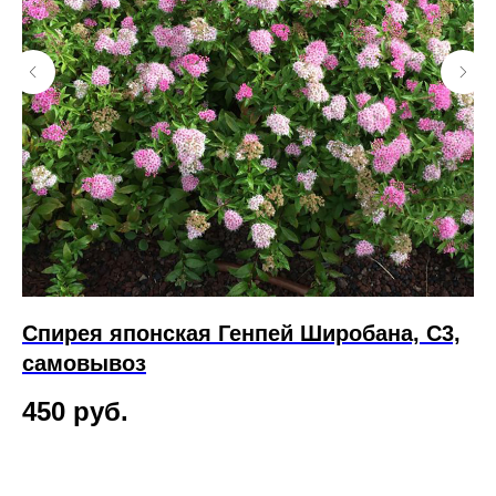
Спирея японская Генпей Широбана, С3,
Ш
самовывоз
R
450
руб.
4