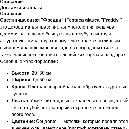
Описание
Доставка и оплата
Описание
Овсянница сизая "Фредди" (Festuca glauca "Freddy")
—
это декоративная травянистая многолетняя культура,
ценимая за свою необычную сизо-голубую листву и
аккуратную компактную форму. Она является отличным
выбором для оформления садов в природном стиле, а
также для использования в альпийских горках и бордюрах.
Основные характеристики:
Высота
: 20–30 см.
Ширина
: До 50 см.
Крона
: Плотная, шарообразная, образует аккуратные
кустики.
Листья
: Узкие, нитевидные, окрашены в насыщенный
сизо-голубой цвет, который сохраняется в течение
всего года.
Цветение
: Соцветия — метелки, которые появляются
в июне-июле, имеют серебристо-фиолетовый оттенок.