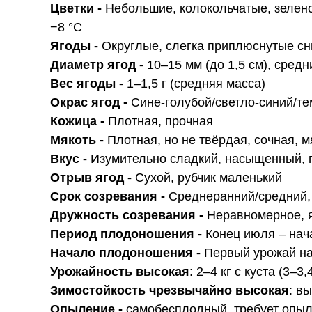
Цветки -
Небольшие, колокольчатые, зелено
−8 °C
Ягоды -
Округлые, слегка приплюснутые сн
Диаметр ягод -
10–15 мм (до 1,5 см), средн
Вес ягоды -
1–1,5 г (средняя масса)
Окрас ягод -
Сине-голубой/светло-синий/т
Кожица -
Плотная, прочная
Мякоть -
Плотная, но не твёрдая, сочная, 
Вкус -
Изумительно сладкий, насыщенный, 
Отрыв ягод -
Сухой, рубчик маленький
Срок созревания -
Среднеранний/средний, 
Дружность созревания -
Неравномерное, я
Период плодоношения -
Конец июля – нач
Начало плодоношения -
Первый урожай на
Урожайность высокая
: 2–4 кг с куста (3–3
Зимостойкость чрезвычайно высокая
: в
Опыление -
самобесплодный, требует опыл