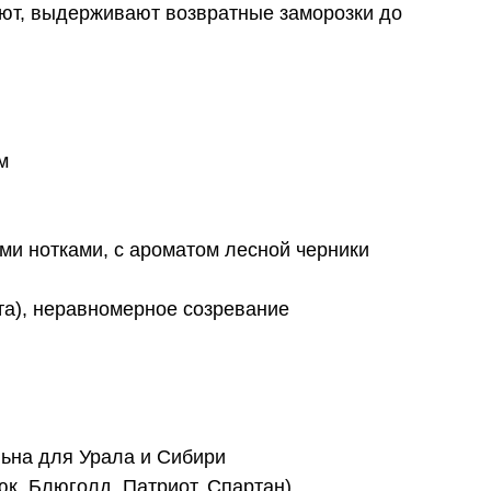
ают, выдерживают возвратные заморозки до
м
ми нотками, с ароматом лесной черники
ста), неравномерное созревание
альна для Урала и Сибири
юк, Блюголд, Патриот, Спартан)