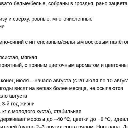
вато-белые/белые, собраны в гроздья, рано зацвет
изу и сверху, ровные, многочисленные
ие
емно-синий с интенсивным/сильным восковым налёто
мясистая, мягкая
приятный, с пряным цветочным ароматом и цветочны
конец июля – начало августа (с 20 июля по 10 авгу
годы висят на ветках более месяца, не осыпаются
ало августа
 3-й год жизни
,4 кг с молодого куста), стабильная
ыдерживает морозы до
−40 °C
, цветки до −8 °C, иде
ителей (нужно 2–3 других сорта рядом: Нортланд, Д