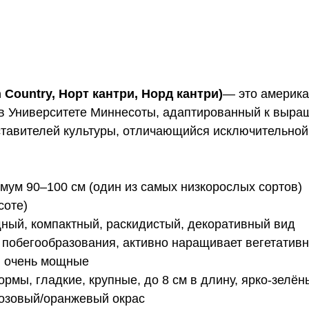
 Country, Норт кантри, Норд кантри)
— это америка
у в Университете Миннесоты, адаптированный к выр
ставителей культуры, отличающийся исключительной
имум 90–100 см (один из самых низкорослых сортов)
соте)
ный, компактный, раскидистый, декоративный вид
и побегообразования, активно наращивает вегетатив
, очень мощные
рмы, гладкие, крупные, до 8 см в длину, ярко-зелё
розовый/оранжевый окрас