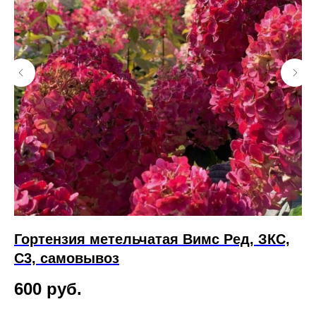
Гортензия метельчатая Вимс Ред, ЗКС,
Г
С3, самовывоз
Г
600
руб.
1