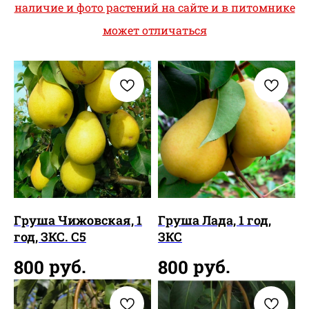
наличие и фото растений на сайте и в питомнике
может отличаться
Груша Чижовская, 1
Груша Лада, 1 год,
год, ЗКС. С5
ЗКС
руб.
руб.
800
800