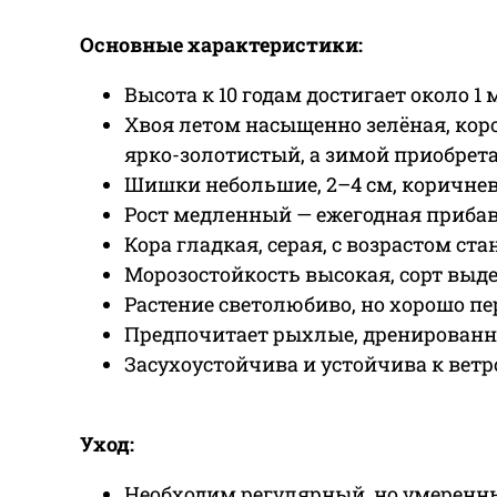
Основные характеристики:
Высота к 10 годам достигает около 1
Хвоя летом насыщенно зелёная, корот
ярко-золотистый, а зимой приобрета
Шишки небольшие, 2–4 см, коричнев
Рост медленный — ежегодная прибав
Кора гладкая, серая, с возрастом ст
Морозостойкость высокая, сорт выде
Растение светолюбиво, но хорошо п
Предпочитает рыхлые, дренированны
Засухоустойчива и устойчива к вет
Уход:
Необходим регулярный, но умеренны