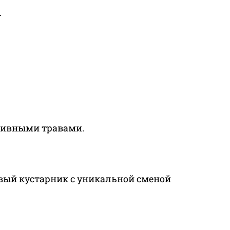
.
ативными травами.
овый кустарник с уникальной сменой