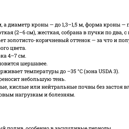
 м, а диаметр кроны — до 1,3–1,5 м, форма кроны 
кая (2–6 см), жесткая, собрана в пучки по два, 
ет золотисто-коричневый оттенок — за что и пол
ого цвета.
ка 4–7 см.
ановится шершавее.
рживает температуры до –35 °C (зона USDA 3).
ереносит небольшую тень.
е, кислые или нейтральные почвы без застоя вл
ровым нагрузкам и болезням.
й полив, особенно в засушливые периоды.