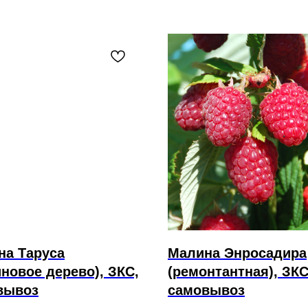
на Таруса
Малина Энросадира
новое дерево), ЗКС,
(ремонтантная), ЗКС
вывоз
самовывоз