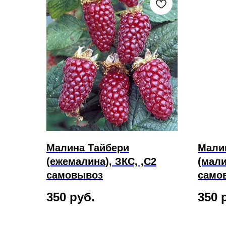
Малина Тайбери
Мали
(ежемалина), ЗКС, ,С2
(мали
самовывоз
само
350
руб.
350