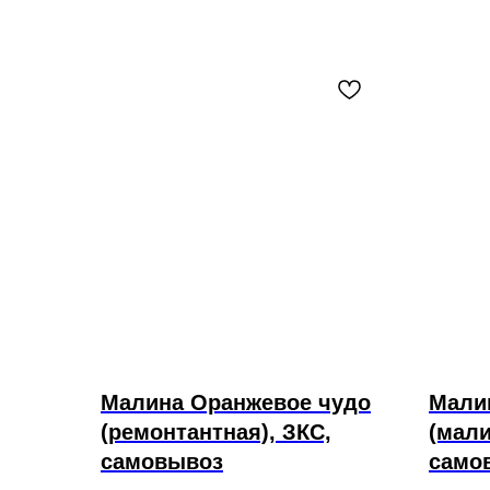
Малина Оранжевое чудо
Мали
(ремонтантная), ЗКС,
(мали
самовывоз
само