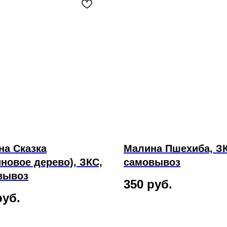
на Сказка
Малина Пшехиба, З
новое дерево), ЗКС,
самовывоз
вывоз
350
руб.
руб.