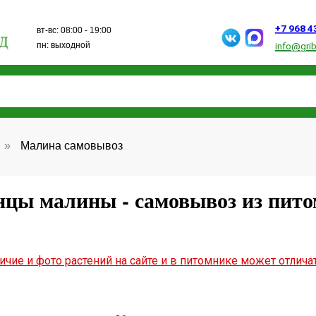
+7 968 432 15 13
вт-вс: 08:00 - 19:00
пн: выходной
info@gribanovosad.ru
»
Малина самовывоз
цы малины - самовывоз из пит
ичие и фото растений на сайте и в питомнике может отлича