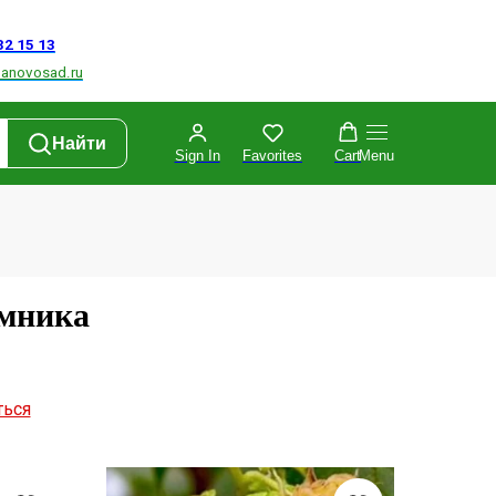
Найти
Sign In
Favorites
Cart
Menu
омника
ться