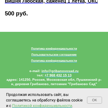
Вишня Любская, саженец 1 летка, ОКС
Г
500
руб.
8
Политика конфиденциальности
Пользовательское соглашение
Политика конфиденциальности
e-mail:
info@gribanovosad.ru
тел:
+7 968 432 15 13
адрес:
141250, Россия, Московская обл, Пушкинский р-
н, деревня Грибаново, питомник "Грибаново Сад"
Наверх
Продолжая использовать сайт, вы
соглашаетесь на обработку файлов cookie
OK
и с
Политикой конфиденциальности
.
КАТАЛОГ
ЛК
ДОСТАВКА
КОНТАКТЫ
О НАС
ИЗБРА