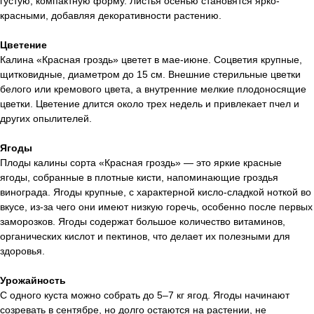
густую, компактную форму. Листья осенью становятся ярко-
красными, добавляя декоративности растению.
Цветение
Калина «Красная гроздь» цветет в мае-июне. Соцветия крупные,
щитковидные, диаметром до 15 см. Внешние стерильные цветки
белого или кремового цвета, а внутренние мелкие плодоносящие
цветки. Цветение длится около трех недель и привлекает пчел и
других опылителей.
Ягоды
Плоды калины сорта «Красная гроздь» — это яркие красные
ягоды, собранные в плотные кисти, напоминающие гроздья
винограда. Ягоды крупные, с характерной кисло-сладкой ноткой во
вкусе, из-за чего они имеют низкую горечь, особенно после первых
заморозков. Ягоды содержат большое количество витаминов,
органических кислот и пектинов, что делает их полезными для
здоровья.
Урожайность
С одного куста можно собрать до 5–7 кг ягод. Ягоды начинают
созревать в сентябре, но долго остаются на растении, не