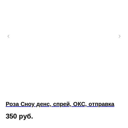
Роза Сноу денс, спрей, ОКС, отправка
Е
о
350
руб.
3