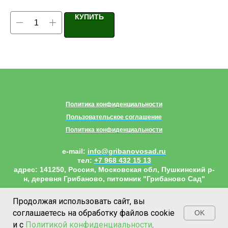
КУПИТЬ
Политика конфиденциальности
Пользовательское соглашение
Политика конфиденциальности
e-mail:
info@gribanovosad.ru
тел:
+7 968 432 15 13
адрес:
141250, Россия, Московская обл, Пушкинский р-
н, деревня Грибаново, питомник "Грибаново Сад"
Наверх
Продолжая использовать сайт, вы
соглашаетесь на обработку файлов cookie
OK
и с
Политикой конфиденциальности
.
КАТАЛОГ
ЛК
ДОСТАВКА
КОНТАКТЫ
О НАС
ИЗБРА