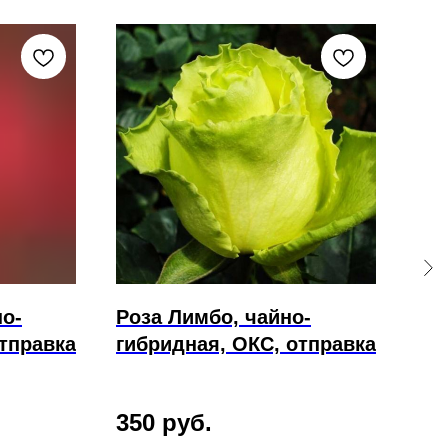
но-
Роза Лимбо, чайно-
Ро
отправка
гибридная, ОКС, отправка
ОК
350
руб.
40