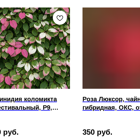
инидия коломикта
Роза Люксор, чай
стивальный, Р9,
гибридная, ОКС, 
равка
0
руб.
350
руб.