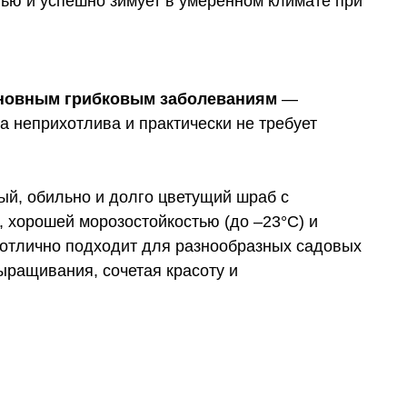
тью и успешно зимует в умеренном климате при
сновным грибковым заболеваниям
—
за неприхотлива и практически не требует
ый, обильно и долго цветущий шраб с
 хорошей морозостойкостью (до –23°C) и
 отлично подходит для разнообразных садовых
ыращивания, сочетая красоту и