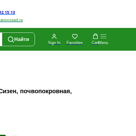
Найти
Sign In
Favorites
Cart
Menu
 Сизен, почвопокровная,