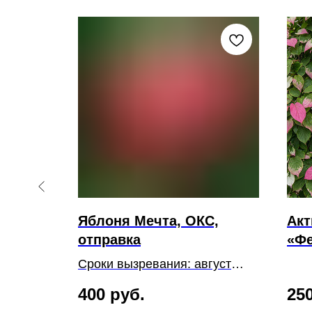
а,
Яблоня Мечта, ОКС,
Акт
- P9,
отправка
«Фе
отп
Сроки вызревания: август
Корневая система: открытая
400
руб.
25