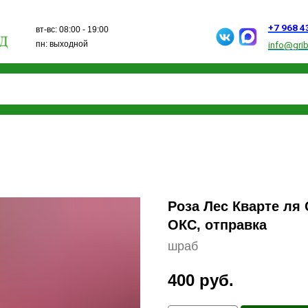
+7 968 432 15 13
вт-вс: 08:00 - 19:00
пн: выходной
info@gribanovosad.ru
Роза Лес Кварте ля
ОКС, отправка
шраб
400
руб.