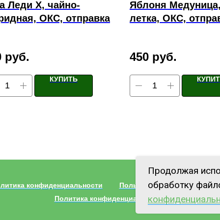
а Леди Х, чайно-
Яблоня Медуница,
ридная, ОКС, отправка
летка, ОКС, отпра
0
руб.
450
руб.
КУПИТЬ
КУПИ
Продолжая испо
обработку файло
литика конфиденциальности
Пользовательское соглаше
конфиденциальн
Политика конфиденциальности