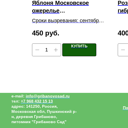
Яблоня Московское
Роз
 2
ожерелье
гиб
ка
(колоновидная), ОКС,
Сроки вызревания: сентябрь-
отправка
октябрь
450
руб.
40
Корневая система: открытая
Ь
КУПИТЬ
e-mail:
info@gribanovosad.ru
тел:
+7 968 432 15 13
адрес:
141250, Россия,
По
Московская обл, Пушкинский р-
н, деревня Грибаново,
питомник "Грибаново Сад"