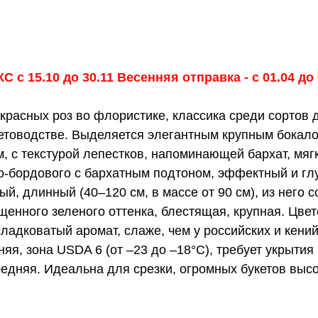
С с 15.10 до 30.11 Весенняя отправка - с 01.04 до 
расных роз во флористике, классика среди сортов 
етоводстве. Выделяется элегантным крупным бокало
 с текстурой лепестков, напоминающей бархат, мягк
о-бордового с бархатным подтоном, эффектный и глу
й, длинный (40–120 см, в массе от 90 см), из него 
щенного зеленого оттенка, блестящая, крупная. Цвет
сладковатый аромат, слаже, чем у российских и кений
няя, зона USDA 6 (от –23 до –18°C), требует укрытия
едняя. Идеальна для срезки, огромных букетов высо