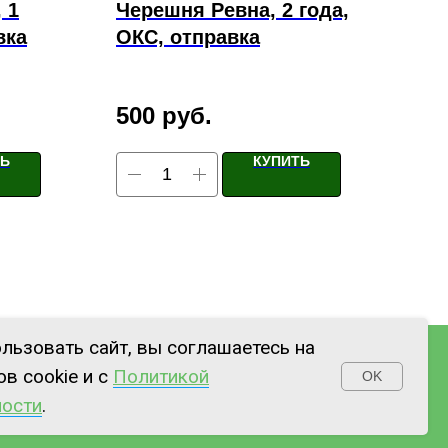
 1
Черешня Ревна, 2 года,
Ро
вка
ОКС, отправка
Ха
(шр
500
руб.
35
ТЬ
КУПИТЬ
льзовать сайт, вы соглашаетесь на
в cookie и с
Политикой
OK
ние
Наверх
ости
.