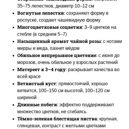
35–75 лепестков, диаметр 10–12 см
Вогнутые лепестки
: сохраняют форму в
роспуске, создают чашевидную форму
Многоцветковые соцветия
: 3–9 цветков на
стебле (в среднем 5–7)
Насыщенный аромат чайной розы
: с нотами
мирры и меда, пахнет мёдом
Обильное непрерывное цветение
: с июня до
морозов, очень обильное у взрослых растений
Матереет к 3–4 году
: раскрывает качества во
всей красе
Ветвистый куст
: прямостоячий, хорошо
ветвится, 100–150 см высотой, 100–120 см
шириной
Длинные побеги
: эффектно поддерживают
множество цветков, не сгибаясь
Тёмно-зеленая блестящая листва
: крупная,
глянцевая, контраст с желтыми цветками