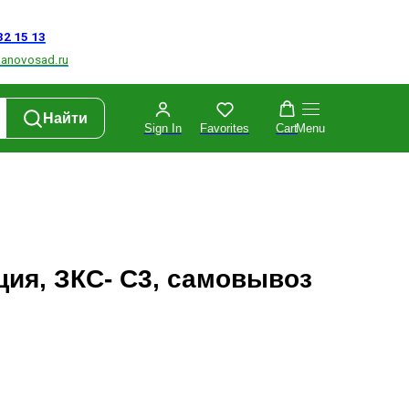
Найти
Sign In
Favorites
Cart
Menu
ия, ЗКС- C3, самовывоз