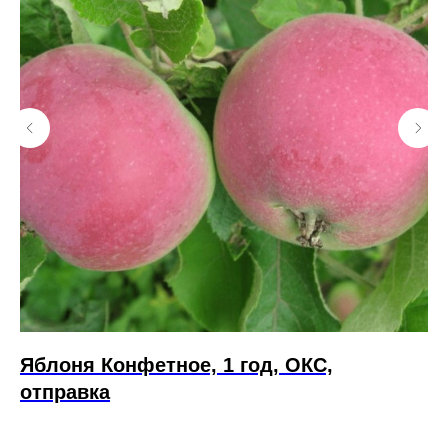
Яблоня Конфетное, 1 год, ОКС,
К
отправка
0
Вк
Яго